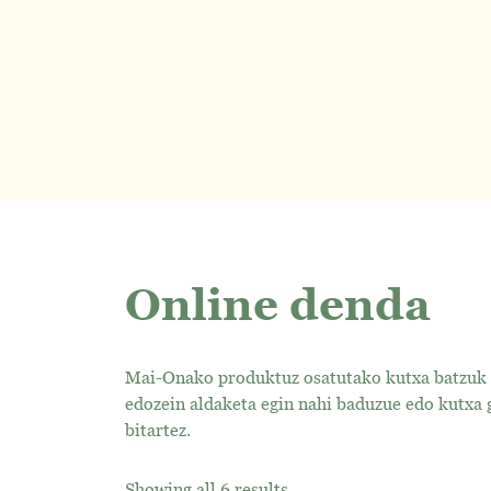
Online denda
Mai-Onako produktuz osatutako kutxa batzuk p
edozein aldaketa egin nahi baduzue edo kutxa 
bitartez.
Showing all 6 results