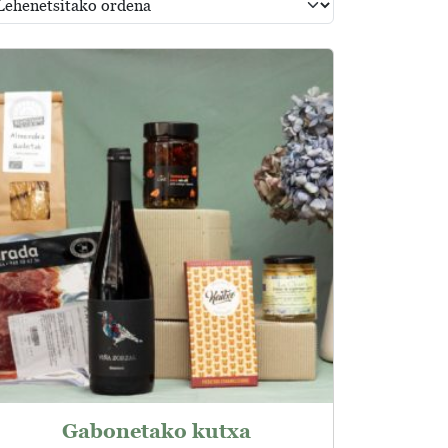
T
Gabonetako kutxa