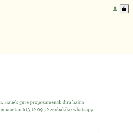
Accoun
Car
gu. Hauek gure proposamenak dira baina
arremanetan 613 12 09 72 zenbakiko whatsapp