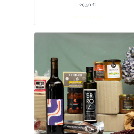
29,50
€
Saskira gehitu