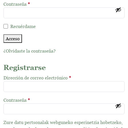
i
O
Contraseña
*
g
b
a
l
t
i
Recuérdame
o
g
r
a
Acceso
i
t
o
¿Olvidaste la contraseña?
o
r
i
Registrarse
o
O
Dirección de correo electrónico
*
b
l
i
O
Contraseña
*
g
b
a
l
t
i
Zure datu pertsonalak webguneko esperinetzia hobetzeko,
o
g