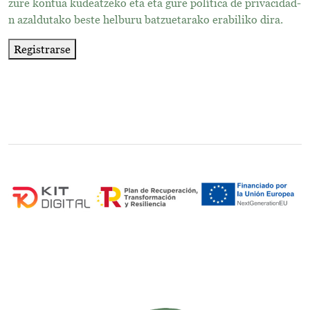
zure kontua kudeatzeko eta eta gure
política de privacidad
-
r
a
n azaldutako beste helburu batzuetarako erabiliko dira.
i
t
o
o
Registrarse
r
i
o