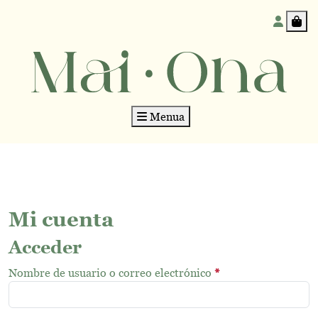
Accoun
Car
Menua
Mi cuenta
Acceder
O
Nombre de usuario o correo electrónico
*
b
l